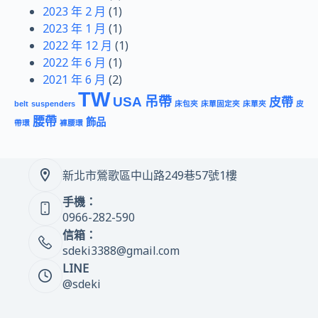
2023 年 2 月
(1)
2023 年 1 月
(1)
2022 年 12 月
(1)
2022 年 6 月
(1)
2021 年 6 月
(2)
TW
USA
吊帶
皮帶
belt
suspenders
床包夾
床單固定夾
床單夾
皮
腰帶
飾品
帶環
褲腰環
新北市鶯歌區中山路249巷57號1樓
手機：
0966-282-590
信箱：
sdeki3388@gmail.com
LINE
@sdeki